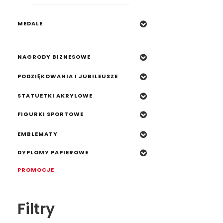
NAGRODY BIZNESOWE
PODZIĘKOWANIA I JUBILEUSZE
MEDALE
STATUETKI AKRYLOWE
NAGRODY BIZNESOWE
FIGURKI SPORTOWE
PODZIĘKOWANIA I JUBILEUSZE
EMBLEMATY
STATUETKI AKRYLOWE
DYPLOMY PAPIEROWE
FIGURKI SPORTOWE
PROMOCJE
EMBLEMATY
DYPLOMY PAPIEROWE
PROMOCJE
Filtry