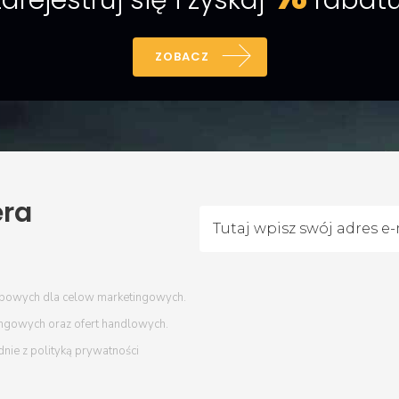
arejestruj się i zyskaj
rabatu
ZOBACZ
era
bowych dla celow marketingowych.
ingowych oraz ofert handlowych.
dnie z
polityką prywatności