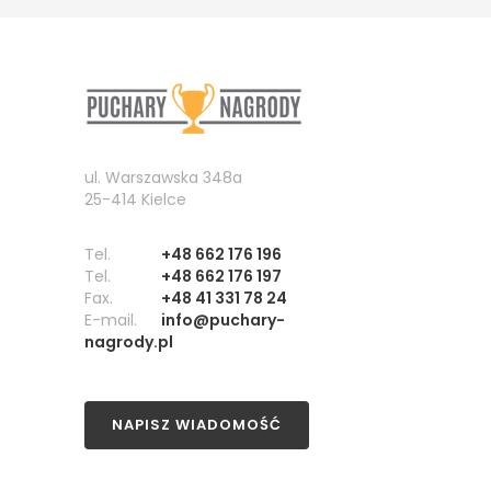
ul. Warszawska 348a
25-414 Kielce
Tel.
+48 662 176 196
Tel.
+48 662 176 197
Fax.
+48 41 331 78 24
E-mail.
info@puchary-
nagrody.pl
NAPISZ WIADOMOŚĆ