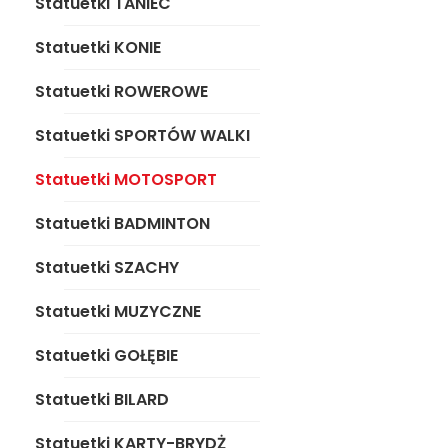
WALKI
Statuetki TANIEC
Statuetki MOTOSPORT
Statuetki KONIE
Statuetki BADMINTON
Statuetki ROWEROWE
Statuetki SZACHY
Statuetki SPORTÓW WALKI
Statuetki MUZYCZNE
Statuetki MOTOSPORT
Statuetki GOŁĘBIE
Statuetki BADMINTON
Statuetki BILARD
Statuetki SZACHY
Statuetki KARTY-BRYDŻ
Statuetki MUZYCZNE
Statuetki STRZELANIE/
Statuetki GOŁĘBIE
ŁUCZNICTWO
Statuetki BILARD
Statuetki KRĘGLE
Statuetki KARTY-BRYDŻ