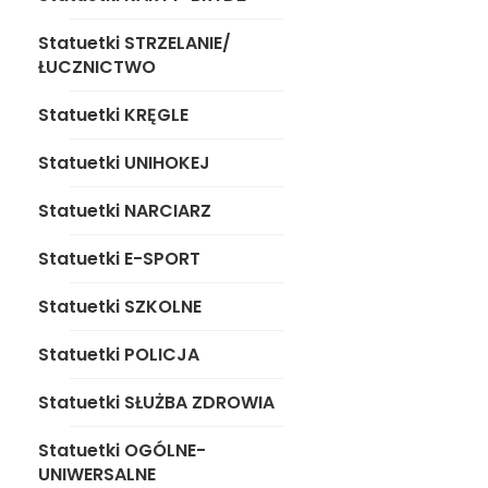
Statuetki UNIHOKEJ
Statuetki STRZELANIE/
Statuetki NARCIARZ
ŁUCZNICTWO
Statuetki E-SPORT
Statuetki KRĘGLE
Statuetki SZKOLNE
Statuetki UNIHOKEJ
Statuetki POLICJA
Statuetki NARCIARZ
Statuetki SŁUŻBA
Statuetki E-SPORT
ZDROWIA
Statuetki SZKOLNE
Statuetki OGÓLNE-
UNIWERSALNE
Statuetki POLICJA
Statuetki SŁUŻBA ZDROWIA
MEDALE
Statuetki OGÓLNE-
UNIWERSALNE