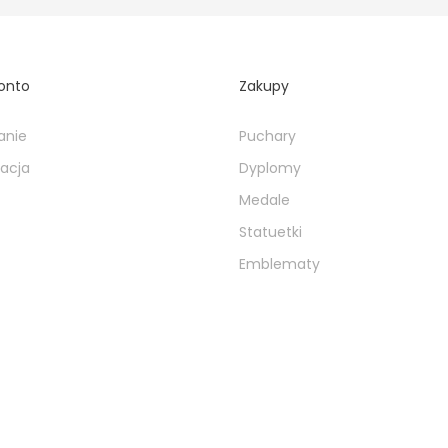
onto
Zakupy
anie
Puchary
racja
Dyplomy
Medale
Statuetki
Emblematy