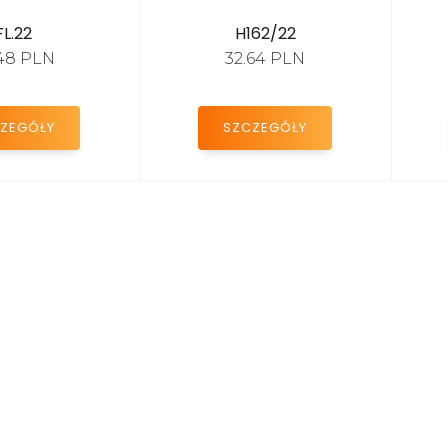
FL.22
H162/22
48 PLN
32.64 PLN
ZEGÓŁY
SZCZEGÓŁY