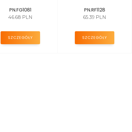
PN.FG1081
PN.RF1128
46.68 PLN
65.39 PLN
SZCZEGÓŁY
SZCZEGÓŁY