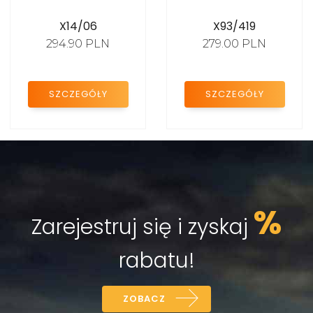
Puchary unihokej
X14/06
X93/419
Puchary zimowe
294.90 PLN
279.00 PLN
Puchary szkolne
Puchary policja
SZCZEGÓŁY
SZCZEGÓŁY
Puchary służba zdrowia
STATUETKI SPORTOWE
%
MEDALE
Zarejestruj się i zyskaj
KATALOG
rabatu!
2024
NAGRODY BIZNESOWE
PODZIĘKOWANIA I
ZOBACZ
JUBILEUSZE