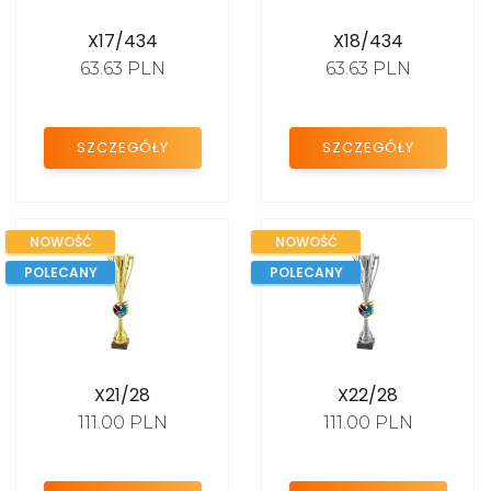
Puchary unihokej
X17/434
X18/434
Puchary zimowe
63.63 PLN
63.63 PLN
Puchary szkolne
Puchary policja
SZCZEGÓŁY
SZCZEGÓŁY
Puchary służba zdrowia
NOWOŚĆ
NOWOŚĆ
STATUETKI SPORTOWE
POLECANY
POLECANY
MEDALE
X21/28
X22/28
NAGRODY BIZNESOWE
111.00 PLN
111.00 PLN
PODZIĘKOWANIA I
JUBILEUSZE