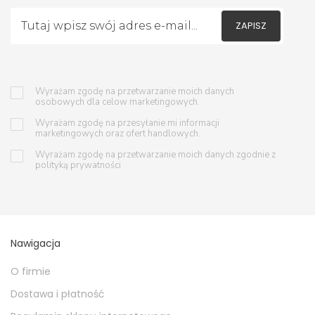
ZAPISZ
Wyrażam zgodę na przetwarzanie moich danych
osobowych dla celow marketingowych.
Wyrażam zgodę na przesyłanie mi informacji
marketingowych oraz ofert handlowych.
Wyrażam zgodę na przetwarzanie moich danych zgodnie z
polityką prywatności
Nawigacja
O firmie
Dostawa i płatność