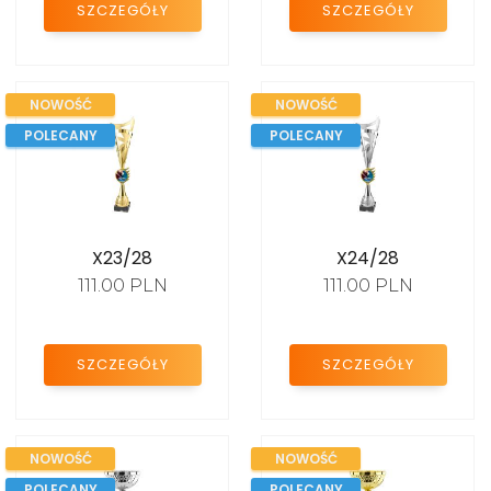
SZCZEGÓŁY
SZCZEGÓŁY
STATUETKI AKRYLOWE
FIGURKI SPORTOWE
NOWOŚĆ
NOWOŚĆ
EMBLEMATY
POLECANY
POLECANY
DYPLOMY PAPIEROWE
PROMOCJE
X23/28
X24/28
111.00 PLN
111.00 PLN
SZCZEGÓŁY
SZCZEGÓŁY
NOWOŚĆ
NOWOŚĆ
POLECANY
POLECANY