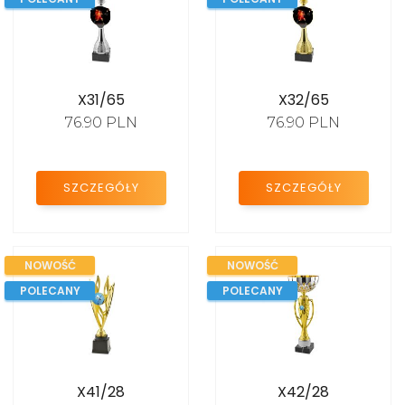
X31/65
X32/65
76.90 PLN
76.90 PLN
SZCZEGÓŁY
SZCZEGÓŁY
NOWOŚĆ
NOWOŚĆ
POLECANY
POLECANY
X41/28
X42/28