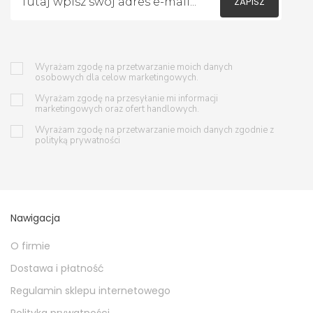
ZAPISZ
Wyrażam zgodę na przetwarzanie moich danych
osobowych dla celow marketingowych.
Wyrażam zgodę na przesyłanie mi informacji
marketingowych oraz ofert handlowych.
Wyrażam zgodę na przetwarzanie moich danych zgodnie z
polityką prywatności
Nawigacja
O firmie
Dostawa i płatność
Regulamin sklepu internetowego