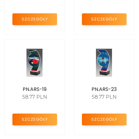
PROMOCJE
Statuetki akrylowe
dyscypliny
SZCZEGÓŁY
SZCZEGÓŁY
Statuetki
personalizowane
FIGURKI SPORTOWE
EMBLEMATY
DYPLOMY PAPIEROWE
PN.ARS-19
PN.ARS-23
PROMOCJE
58.77 PLN
58.77 PLN
SZCZEGÓŁY
SZCZEGÓŁY