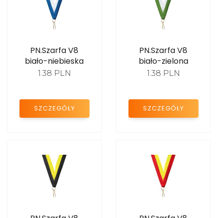
Medale szachy
Medale muzyka
PN.Szarfa V8
PN.Szarfa V8
Medale gołębie
biało-niebieska
biało-zielona
1.38 PLN
1.38 PLN
Medale strzelanie/
łucznictwo
SZCZEGÓŁY
SZCZEGÓŁY
Medale unihokej
Medale zimowe
Medale szkoła
Medale
motosport/gokart
Medale myślistwo