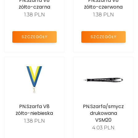
PN.Szarfa V8
PN.Szarfa V8
żółto-czarna
żółto-czerwona
NAGRODY BIZNESOWE
1.38 PLN
1.38 PLN
PODZIĘKOWANIA I
JUBILEUSZE
SZCZEGÓŁY
SZCZEGÓŁY
STATUETKI AKRYLOWE
FIGURKI SPORTOWE
EMBLEMATY
DYPLOMY PAPIEROWE
PROMOCJE
PN.Szarfa V8
PN.Szarfa/smycz
żółto-niebieska
drukowana
VSM20
1.38 PLN
4.03 PLN