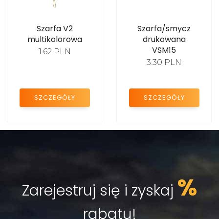
Szarfa V2
Szarfa/smycz
multikolorowa
drukowana
VSM15
1.62 PLN
3.30 PLN
SZCZEGÓŁY
SZCZEGÓŁY
%
Zarejestruj się i zyskaj
rabatu!