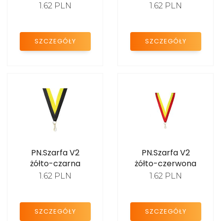
miejscem na emblemat
1.62 PLN
1.62 PLN
PROMOCJE
Medale plastikowe 3D
SZCZEGÓŁY
SZCZEGÓŁY
medale plexi
Etui na medale
Szarfy do medali
Medale szklane
Medale piłkarskie
Medale siatkówka
PN.Szarfa V2
PN.Szarfa V2
żółto-czarna
żółto-czerwona
Medale piłka ręczna
1.62 PLN
1.62 PLN
Medale koszykówka
SZCZEGÓŁY
SZCZEGÓŁY
Medale tenis stołowy