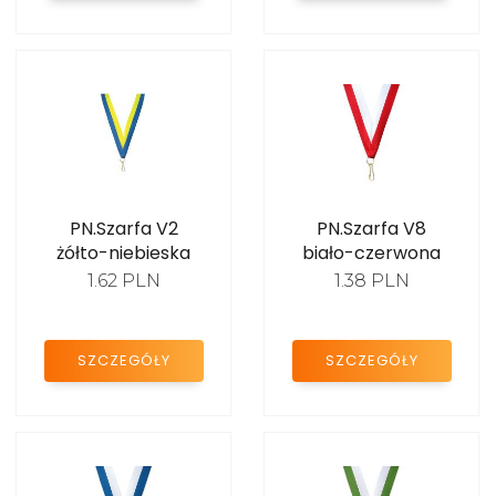
Medale tenis
Medale lekkoatletyka
Medale pływanie
Medale wędkarskie
PN.Szarfa V2
PN.Szarfa V8
Medale strażackie
żółto-niebieska
biało-czerwona
1.62 PLN
1.38 PLN
Medale taniec
Medale konie
SZCZEGÓŁY
SZCZEGÓŁY
Medale kolarstwo
Medale sporty walki
Medale badminton